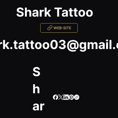
Shark Tattoo
WEB-SITE
rk.tattoo03@gmail
S
h
ar